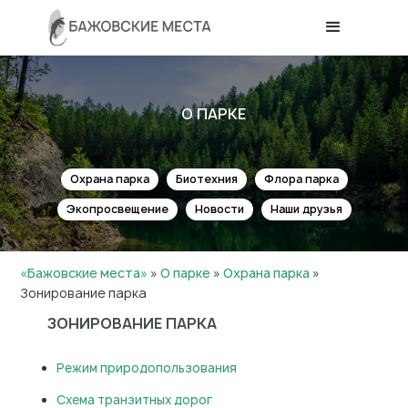
О ПАРКЕ
Охрана парка
Биотехния
Флора парка
Экопросвещение
Новости
Наши друзья
«Бажовские места»
»
О парке
»
Охрана парка
»
Зонирование парка
ЗОНИРОВАНИЕ ПАРКА
Режим природопользования
Схема транзитных дорог